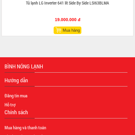
Tủ lạnh LG Inverter 641 lít Side By Side LSI63BLMA
19.000.000 đ
Mua hàng
BÌNH NÓNG LẠNH
Hướng dẫn
Đăng tin mua
Hỗ trợ
Chính sách
Mua hàng và thanh toán