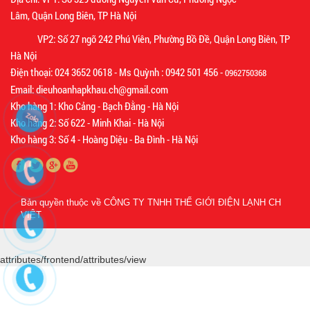
Lâm, Quận Long Biên, TP Hà Nội
VP2: Số 27 ngõ 242 Phú Viên, Phường Bồ Đề, Quận Long Biên, TP
Hà Nội
Điện thoại: 024 3652 0618 - Ms Quỳnh : 0942 501 456 -
0962750368
Email: dieuhoanhapkhau.ch@gmail.com
Kho hàng 1: Kho Cảng - Bạch Đằng - Hà Nội
Kho hàng 2: Số 622 - Minh Khai - Hà Nội
Kho hàng 3: Số 4 - Hoàng Diệu - Ba Đình - Hà Nội
Bản quyền thuộc về
CÔNG TY TNHH THẾ GIỚI ĐIỆN LẠNH CH
VIỆT
attributes/frontend/attributes/view