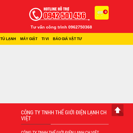
0
Tư vấn công trình 0962750368
TỦ LẠNH
MÁY GIẶT
TI VI
BÁO GIÁ VẬT TƯ
CÔNG TY TNHH THẾ GIỚI ĐIỆN LẠNH CH
VIỆT
CÔNG TY TNHH THẾ GIỚI ĐIỆN LẠNH CH VIỆT