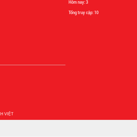
Hôm nay:
3
Tổng truy cập:
10
H VIỆT