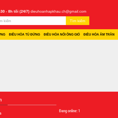
30 - 8h tối (24/7)
dieuhoanhapkhau.ch@gmail.com
Tìm kiếm
ỜNG
ĐIỀU HÒA TỦ ĐỨNG
ĐIỀU HÒA NỐI ỐNG GIÓ
ĐIỀU HÒA ÂM TRẦN
n
Đang online:
1
a