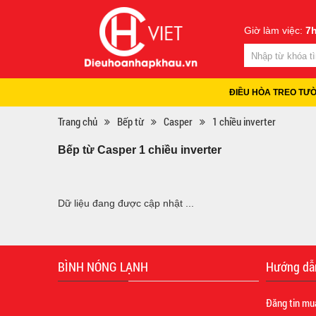
Giờ làm việc:
7h
ĐIỀU HÒA TREO TƯ
Trang chủ
Bếp từ
Casper
1 chiều inverter
Bếp từ Casper 1 chiều inverter
Dữ liệu đang được cập nhật ...
BÌNH NÓNG LẠNH
Hướng dẫ
Đăng tin mu