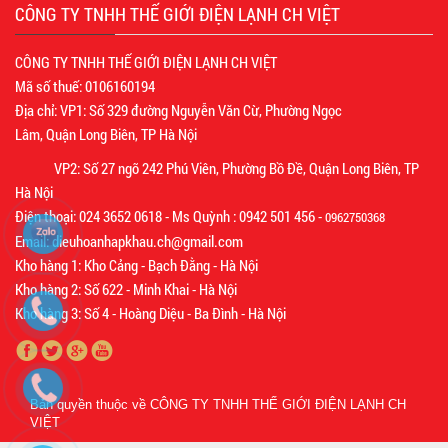
CÔNG TY TNHH THẾ GIỚI ĐIỆN LẠNH CH VIỆT
CÔNG TY TNHH THẾ GIỚI ĐIỆN LẠNH CH VIỆT
Mã số thuế: 0106160194
Địa chỉ: VP1: Số 329 đường Nguyễn Văn Cừ, Phường Ngọc
Lâm, Quận Long Biên, TP Hà Nội
VP2: Số 27 ngõ 242 Phú Viên, Phường Bồ Đề, Quận Long Biên, TP
Hà Nội
Điện thoại: 024 3652 0618 - Ms Quỳnh : 0942 501 456 -
0962750368
Email: dieuhoanhapkhau.ch@gmail.com
Kho hàng 1: Kho Cảng - Bạch Đằng - Hà Nội
Kho hàng 2: Số 622 - Minh Khai - Hà Nội
Kho hàng 3: Số 4 - Hoàng Diệu - Ba Đình - Hà Nội
Bản quyền thuộc về
CÔNG TY TNHH THẾ GIỚI ĐIỆN LẠNH CH
VIỆT