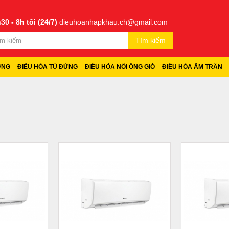
30 - 8h tối (24/7)
dieuhoanhapkhau.ch@gmail.com
Tìm kiếm
ỜNG
ĐIỀU HÒA TỦ ĐỨNG
ĐIỀU HÒA NỐI ỐNG GIÓ
ĐIỀU HÒA ÂM TRẦN