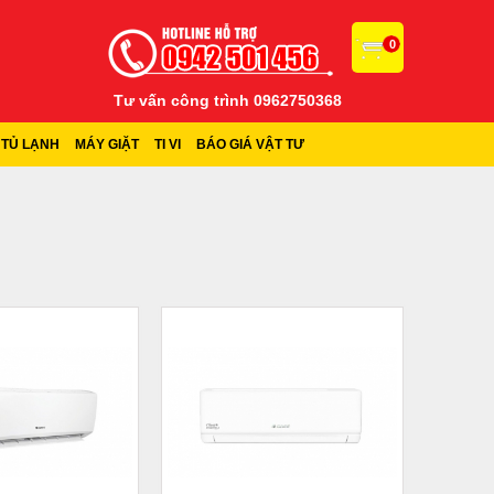
0
Tư vấn công trình 0962750368
TỦ LẠNH
MÁY GIẶT
TI VI
BÁO GIÁ VẬT TƯ