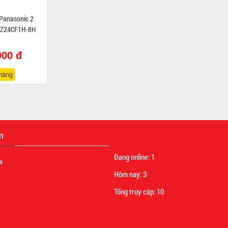
 Panasonic 2
NZ24CF1H-8H
000 đ
hàng
n
Đang online:
1
a
Hôm nay:
3
Tổng truy cập:
10