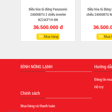
Điều hòa tủ đứng Panasonic
Điều hòa tủ đứng
24000BTU 2 chiều inverter
chiều 24000BTU 
NZ24CF1H-8N
36.500.000 đ
36.500.
Mua hàng
Mua 
BÌNH NÓNG LẠNH
Hướng dẫ
Đăng tin mu
Hỗ trợ
Chính sách
Mua hàng và thanh toán