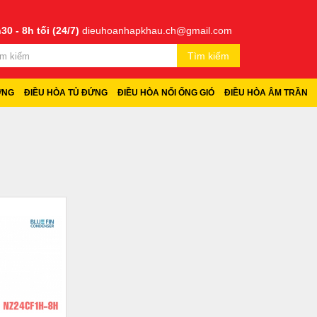
30 - 8h tối (24/7)
dieuhoanhapkhau.ch@gmail.com
Tìm kiếm
ỜNG
ĐIỀU HÒA TỦ ĐỨNG
ĐIỀU HÒA NỐI ỐNG GIÓ
ĐIỀU HÒA ÂM TRẦN