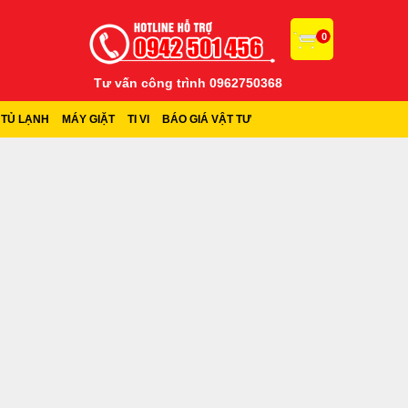
0
Tư vấn công trình 0962750368
TỦ LẠNH
MÁY GIẶT
TI VI
BÁO GIÁ VẬT TƯ