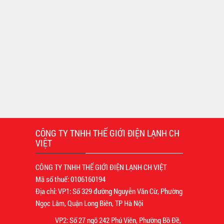
CÔNG TY TNHH THẾ GIỚI ĐIỆN LẠNH CH
VIỆT
CÔNG TY TNHH THẾ GIỚI ĐIỆN LẠNH CH VIỆT
Mã số thuế: 0106160194
Địa chỉ: VP1: Số 329 đường Nguyễn Văn Cừ, Phường
Ngọc Lâm, Quận Long Biên, TP Hà Nội
VP2: Số 27 ngõ 242 Phú Viên, Phường Bồ Đề,