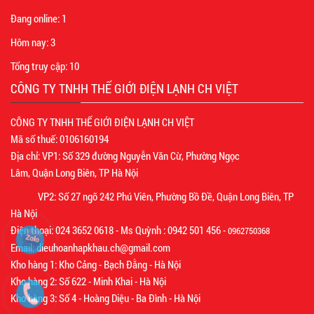
Đang online:
1
Hôm nay:
3
Tổng truy cập:
10
CÔNG TY TNHH THẾ GIỚI ĐIỆN LẠNH CH VIỆT
CÔNG TY TNHH THẾ GIỚI ĐIỆN LẠNH CH VIỆT
Mã số thuế: 0106160194
Địa chỉ: VP1: Số 329 đường Nguyễn Văn Cừ, Phường Ngọc
Lâm, Quận Long Biên, TP Hà Nội
VP2: Số 27 ngõ 242 Phú Viên, Phường Bồ Đề, Quận Long Biên, TP
Hà Nội
Điện thoại: 024 3652 0618 - Ms Quỳnh : 0942 501 456 -
0962750368
Email: dieuhoanhapkhau.ch@gmail.com
Kho hàng 1: Kho Cảng - Bạch Đằng - Hà Nội
Kho hàng 2: Số 622 - Minh Khai - Hà Nội
Kho hàng 3: Số 4 - Hoàng Diệu - Ba Đình - Hà Nội