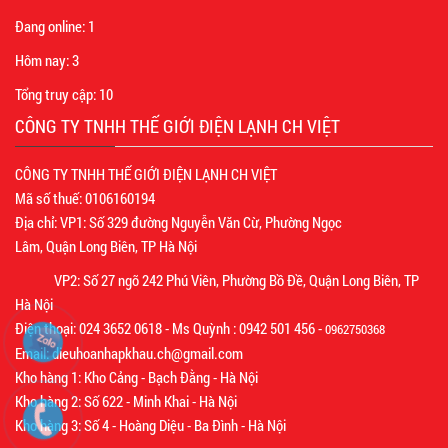
Đang online:
1
Hôm nay:
3
Tổng truy cập:
10
CÔNG TY TNHH THẾ GIỚI ĐIỆN LẠNH CH VIỆT
CÔNG TY TNHH THẾ GIỚI ĐIỆN LẠNH CH VIỆT
Mã số thuế: 0106160194
Địa chỉ: VP1: Số 329 đường Nguyễn Văn Cừ, Phường Ngọc
Lâm, Quận Long Biên, TP Hà Nội
VP2: Số 27 ngõ 242 Phú Viên, Phường Bồ Đề, Quận Long Biên, TP
Hà Nội
Điện thoại: 024 3652 0618 - Ms Quỳnh : 0942 501 456 -
0962750368
Email: dieuhoanhapkhau.ch@gmail.com
Kho hàng 1: Kho Cảng - Bạch Đằng - Hà Nội
Kho hàng 2: Số 622 - Minh Khai - Hà Nội
Kho hàng 3: Số 4 - Hoàng Diệu - Ba Đình - Hà Nội