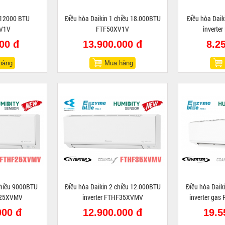
 12000 BTU
Điều hòa Daikin 1 chiều 18.000BTU
Điều hòa Daik
V1V
FTF50XV1V
invert
00 đ
13.900.000 đ
8.2
hàng
Mua hàng
chiều 9000BTU
Điều hòa Daikin 2 chiều 12.000BTU
Điều hòa Daik
F25XVMV
inverter FTHF35XVMV
inverter ga
000 đ
12.900.000 đ
19.5