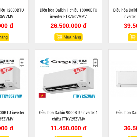
chiều 12000BTU
Điều hòa Daikin 1 chiều 18000BTU
Điều hòa Daik
Z35VVMV
inverter FTKZ50VVMV
invert
000 đ
26.500.000 đ
39.5
hàng
Mua hàng
00BTU inverter
Điều hòa Daikin 9000BTU inverter 1
Điều hoà D
Y35ZVMV
chiều FTKY25ZVMV
000 đ
11.450.000 đ
36.5