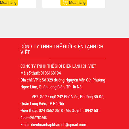
Mua hàng
Mua hàng
CÔNG TY TNHH THẾ GIỚI ĐIỆN LẠNH CH
VIỆT
CÔNG TY TNHH THẾ GIỚI ĐIỆN LẠNH CH VIỆT
Mã số thuế: 0106160194
Địa chỉ: VP1: Số 329 đường Nguyễn Văn Cừ, Phường
Ngọc Lâm, Quận Long Biên, TP Hà Nội
VP2: Số 27 ngõ 242 Phú Viên, Phường Bồ Đề,
Quận Long Biên, TP Hà Nội
Điện thoại: 024 3652 0618 - Ms Quỳnh : 0942 501
456 -
0962750368
Email: dieuhoanhapkhau.ch@gmail.com