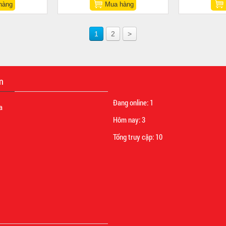
hàng
Mua hàng
1
2
>
n
Đang online:
1
a
Hôm nay:
3
Tổng truy cập:
10