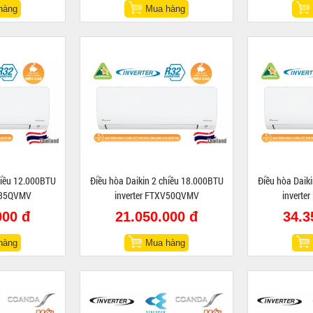
hàng
Mua hàng
hiều 12.000BTU
Điều hòa Daikin 2 chiều 18.000BTU
Điều hòa Daik
V35QVMV
inverter FTXV50QVMV
invert
000 đ
21.050.000 đ
34.3
hàng
Mua hàng