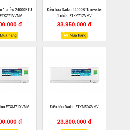
in 1 chiều 24000BTU
Điều hòa Daikin 24000BTU inverter
er FTKZ71VVMV
1 chiều FTKY71ZVMV
00.000 đ
33.950.000 đ
Mua hàng
Mua hàng
aikin FTXM71XVMV
Điều hòa Daikin FTXM50XVMV
00.000 đ
23.800.000 đ