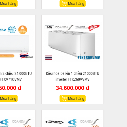
Mua hàng
Mua hàng
in 2 chiều 24.000BTU
Điều hòa Daikin 1 chiều 21000BTU
er FTXV71QVMV
inverter FTKZ60VVMV
50.000 đ
34.600.000 đ
Mua hàng
Mua hàng