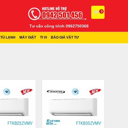
0
Tư vấn công trình 0962750368
TỦ LẠNH
MÁY GIẶT
TI VI
BÁO GIÁ VẬT TƯ