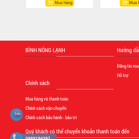
Mua hàng
Mua 
BÌNH NÓNG LẠNH
Hướng dẫ
Đăng tin mu
Hỗ trợ
Chính sách
Mua hàng và thanh toán
Chính sách vận chuyển
Chính sách bảo hành - bảo trì
Quý khách có thể chuyển khoản thanh toán đến
0989194397