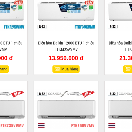
00 BTU 1 chiều
Điều hòa Daikin 12000 BTU 1 chiều
Điều hòa Daik
VMV
FTKM35AVMV
FT
000 đ
13.950.000 đ
21.3
hàng
Mua hàng