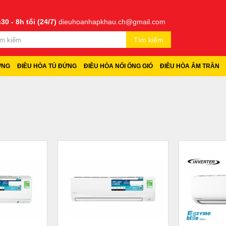
30 - 8h tối (24/7)
dieuhoanhapkhau.ch@gmail.com
Tìm kiếm
ỜNG
ĐIỀU HÒA TỦ ĐỨNG
ĐIỀU HÒA NỐI ỐNG GIÓ
ĐIỀU HÒA ÂM TRẦN