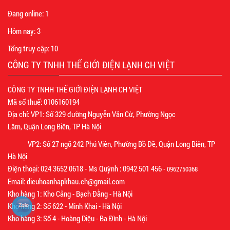
Đang online:
1
Hôm nay:
3
Tổng truy cập:
10
CÔNG TY TNHH THẾ GIỚI ĐIỆN LẠNH CH VIỆT
CÔNG TY TNHH THẾ GIỚI ĐIỆN LẠNH CH VIỆT
Mã số thuế: 0106160194
Địa chỉ: VP1: Số 329 đường Nguyễn Văn Cừ, Phường Ngọc
Lâm, Quận Long Biên, TP Hà Nội
VP2: Số 27 ngõ 242 Phú Viên, Phường Bồ Đề, Quận Long Biên, TP
Hà Nội
Điện thoại: 024 3652 0618 - Ms Quỳnh : 0942 501 456 -
0962750368
Email: dieuhoanhapkhau.ch@gmail.com
Kho hàng 1: Kho Cảng - Bạch Đằng - Hà Nội
Kho hàng 2: Số 622 - Minh Khai - Hà Nội
Kho hàng 3: Số 4 - Hoàng Diệu - Ba Đình - Hà Nội