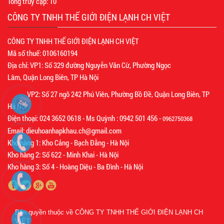
Tổng truy cập:
10
CÔNG TY TNHH THẾ GIỚI ĐIỆN LẠNH CH VIỆT
CÔNG TY TNHH THẾ GIỚI ĐIỆN LẠNH CH VIỆT
Mã số thuế: 0106160194
Địa chỉ: VP1: Số 329 đường Nguyễn Văn Cừ, Phường Ngọc
Lâm, Quận Long Biên, TP Hà Nội
VP2: Số 27 ngõ 242 Phú Viên, Phường Bồ Đề, Quận Long Biên, TP
Hà Nội
Điện thoại: 024 3652 0618 - Ms Quỳnh : 0942 501 456 -
0962750368
Email: dieuhoanhapkhau.ch@gmail.com
Kho hàng 1: Kho Cảng - Bạch Đằng - Hà Nội
Kho hàng 2: Số 622 - Minh Khai - Hà Nội
Kho hàng 3: Số 4 - Hoàng Diệu - Ba Đình - Hà Nội
Bản quyền thuộc về
CÔNG TY TNHH THẾ GIỚI ĐIỆN LẠNH CH
VIỆT