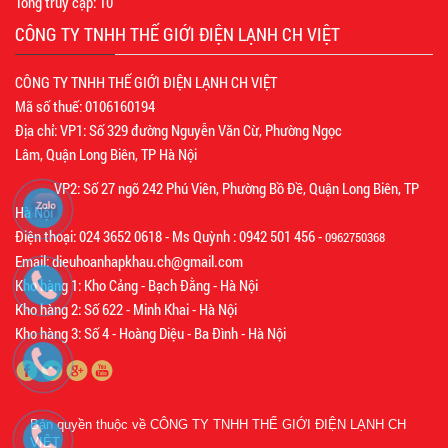
Tổng truy cập:
10
CÔNG TY TNHH THẾ GIỚI ĐIỆN LẠNH CH VIỆT
CÔNG TY TNHH THẾ GIỚI ĐIỆN LẠNH CH VIỆT
Mã số thuế: 0106160194
Địa chỉ: VP1: Số 329 đường Nguyễn Văn Cừ, Phường Ngọc
Lâm, Quận Long Biên, TP Hà Nội
VP2: Số 27 ngõ 242 Phú Viên, Phường Bồ Đề, Quận Long Biên, TP
Hà Nội
Điện thoại: 024 3652 0618 - Ms Quỳnh : 0942 501 456 -
0962750368
Email: dieuhoanhapkhau.ch@gmail.com
Kho hàng 1: Kho Cảng - Bạch Đằng - Hà Nội
Kho hàng 2: Số 622 - Minh Khai - Hà Nội
Kho hàng 3: Số 4 - Hoàng Diệu - Ba Đình - Hà Nội
Bản quyền thuộc về
CÔNG TY TNHH THẾ GIỚI ĐIỆN LẠNH CH
VIỆT