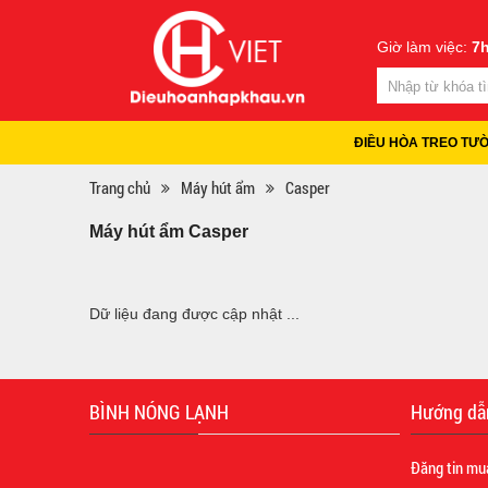
Giờ làm việc:
7h
ĐIỀU HÒA TREO TƯ
Trang chủ
Máy hút ẩm
Casper
Máy hút ẩm Casper
Dữ liệu đang được cập nhật ...
BÌNH NÓNG LẠNH
Hướng dẫ
Đăng tin mu