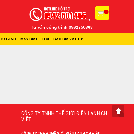
0
Tư vấn công trình 0962750368
TỦ LẠNH
MÁY GIẶT
TI VI
BÁO GIÁ VẬT TƯ
CÔNG TY TNHH THẾ GIỚI ĐIỆN LẠNH CH
VIỆT
CÔNG TY TNHH THẾ GIỚI ĐIỆN LẠNH CH VIỆT