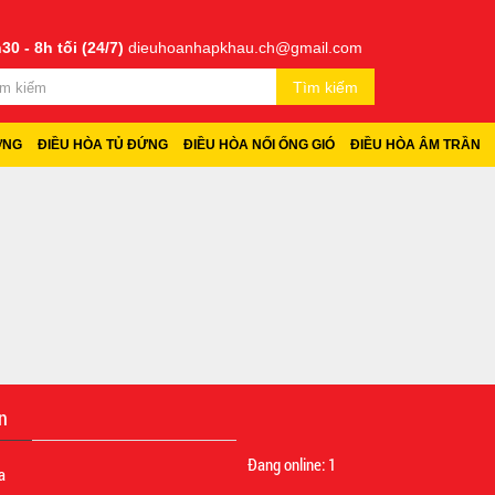
30 - 8h tối (24/7)
dieuhoanhapkhau.ch@gmail.com
Tìm kiếm
ỜNG
ĐIỀU HÒA TỦ ĐỨNG
ĐIỀU HÒA NỐI ỐNG GIÓ
ĐIỀU HÒA ÂM TRẦN
n
Đang online:
1
a