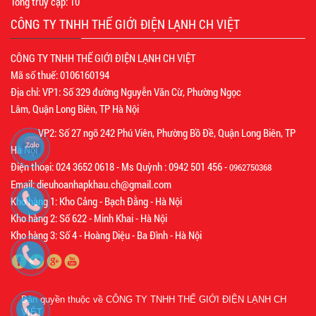
Tổng truy cập:
10
CÔNG TY TNHH THẾ GIỚI ĐIỆN LẠNH CH VIỆT
CÔNG TY TNHH THẾ GIỚI ĐIỆN LẠNH CH VIỆT
Mã số thuế: 0106160194
Địa chỉ: VP1: Số 329 đường Nguyễn Văn Cừ, Phường Ngọc
Lâm, Quận Long Biên, TP Hà Nội
VP2: Số 27 ngõ 242 Phú Viên, Phường Bồ Đề, Quận Long Biên, TP
Hà Nội
Điện thoại: 024 3652 0618 - Ms Quỳnh : 0942 501 456 -
0962750368
Email: dieuhoanhapkhau.ch@gmail.com
Kho hàng 1: Kho Cảng - Bạch Đằng - Hà Nội
Kho hàng 2: Số 622 - Minh Khai - Hà Nội
Kho hàng 3: Số 4 - Hoàng Diệu - Ba Đình - Hà Nội
Bản quyền thuộc về
CÔNG TY TNHH THẾ GIỚI ĐIỆN LẠNH CH
VIỆT