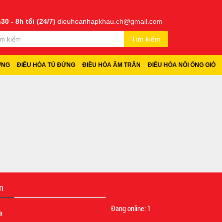
30 - 8h tối (24/7)
dieuhoanhapkhau.ch@gmail.com
Tìm kiếm
ỜNG
ĐIỀU HÒA TỦ ĐỨNG
ĐIỀU HÒA ÂM TRẦN
ĐIỀU HÒA NỐI ỐNG GIÓ
n
Đang online:
1
a