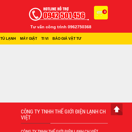
0
Tư vấn công trình 0962750368
TỦ LẠNH
MÁY GIẶT
TI VI
BÁO GIÁ VẬT TƯ
CÔNG TY TNHH THẾ GIỚI ĐIỆN LẠNH CH
VIỆT
CÔNG TY TNHH THẾ GIỚI ĐIỆN LẠNH CH VIỆT