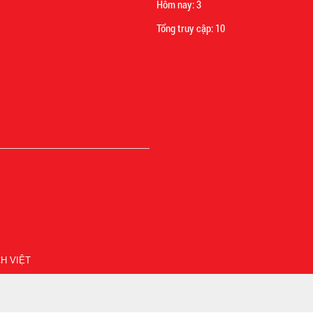
Hôm nay:
3
Tổng truy cập:
10
H VIỆT