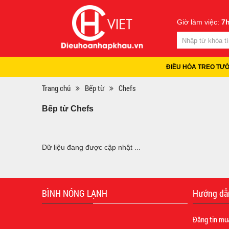
Giờ làm việc:
7h
ĐIỀU HÒA TREO TƯ
Trang chủ
Bếp từ
Chefs
Bếp từ Chefs
Dữ liệu đang được cập nhật ...
BÌNH NÓNG LẠNH
Hướng dẫ
Đăng tin mu