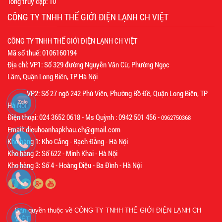
Tổng truy cập:
10
CÔNG TY TNHH THẾ GIỚI ĐIỆN LẠNH CH VIỆT
CÔNG TY TNHH THẾ GIỚI ĐIỆN LẠNH CH VIỆT
Mã số thuế: 0106160194
Địa chỉ: VP1: Số 329 đường Nguyễn Văn Cừ, Phường Ngọc
Lâm, Quận Long Biên, TP Hà Nội
VP2: Số 27 ngõ 242 Phú Viên, Phường Bồ Đề, Quận Long Biên, TP
Hà Nội
Điện thoại: 024 3652 0618 - Ms Quỳnh : 0942 501 456 -
0962750368
Email: dieuhoanhapkhau.ch@gmail.com
Kho hàng 1: Kho Cảng - Bạch Đằng - Hà Nội
Kho hàng 2: Số 622 - Minh Khai - Hà Nội
Kho hàng 3: Số 4 - Hoàng Diệu - Ba Đình - Hà Nội
Bản quyền thuộc về
CÔNG TY TNHH THẾ GIỚI ĐIỆN LẠNH CH
VIỆT