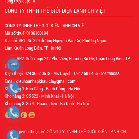
Tổng truy cập:
10
CÔNG TY TNHH THẾ GIỚI ĐIỆN LẠNH CH VIỆT
CÔNG TY TNHH THẾ GIỚI ĐIỆN LẠNH CH VIỆT
Mã số thuế: 0106160194
Địa chỉ: VP1: Số 329 đường Nguyễn Văn Cừ, Phường Ngọc
Lâm, Quận Long Biên, TP Hà Nội
VP2: Số 27 ngõ 242 Phú Viên, Phường Bồ Đề, Quận Long Biên, TP
Hà Nội
Điện thoại: 024 3652 0618 - Ms Quỳnh : 0942 501 456 -
0962750368
Email: dieuhoanhapkhau.ch@gmail.com
Kho hàng 1: Kho Cảng - Bạch Đằng - Hà Nội
Kho hàng 2: Số 622 - Minh Khai - Hà Nội
Kho hàng 3: Số 4 - Hoàng Diệu - Ba Đình - Hà Nội
Bản quyền thuộc về
CÔNG TY TNHH THẾ GIỚI ĐIỆN LẠNH CH
VIỆT