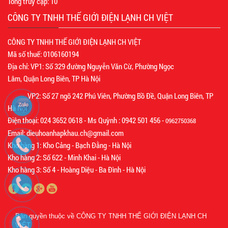
Tổng truy cập:
10
CÔNG TY TNHH THẾ GIỚI ĐIỆN LẠNH CH VIỆT
CÔNG TY TNHH THẾ GIỚI ĐIỆN LẠNH CH VIỆT
Mã số thuế: 0106160194
Địa chỉ: VP1: Số 329 đường Nguyễn Văn Cừ, Phường Ngọc
Lâm, Quận Long Biên, TP Hà Nội
VP2: Số 27 ngõ 242 Phú Viên, Phường Bồ Đề, Quận Long Biên, TP
Hà Nội
Điện thoại: 024 3652 0618 - Ms Quỳnh : 0942 501 456 -
0962750368
Email: dieuhoanhapkhau.ch@gmail.com
Kho hàng 1: Kho Cảng - Bạch Đằng - Hà Nội
Kho hàng 2: Số 622 - Minh Khai - Hà Nội
Kho hàng 3: Số 4 - Hoàng Diệu - Ba Đình - Hà Nội
Bản quyền thuộc về
CÔNG TY TNHH THẾ GIỚI ĐIỆN LẠNH CH
VIỆT