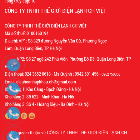
Tổng truy cập:
10
CÔNG TY TNHH THẾ GIỚI ĐIỆN LẠNH CH VIỆT
CÔNG TY TNHH THẾ GIỚI ĐIỆN LẠNH CH VIỆT
Mã số thuế: 0106160194
Địa chỉ: VP1: Số 329 đường Nguyễn Văn Cừ, Phường Ngọc
Lâm, Quận Long Biên, TP Hà Nội
VP2: Số 27 ngõ 242 Phú Viên, Phường Bồ Đề, Quận Long Biên, TP
Hà Nội
Điện thoại: 024 3652 0618 - Ms Quỳnh : 0942 501 456 -
0962750368
Email: dieuhoanhapkhau.ch@gmail.com
Kho hàng 1: Kho Cảng - Bạch Đằng - Hà Nội
Kho hàng 2: Số 622 - Minh Khai - Hà Nội
Kho hàng 3: Số 4 - Hoàng Diệu - Ba Đình - Hà Nội
Bản quyền thuộc về
CÔNG TY TNHH THẾ GIỚI ĐIỆN LẠNH CH
VIỆT