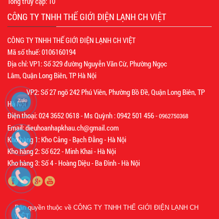
Tổng truy cập:
10
CÔNG TY TNHH THẾ GIỚI ĐIỆN LẠNH CH VIỆT
CÔNG TY TNHH THẾ GIỚI ĐIỆN LẠNH CH VIỆT
Mã số thuế: 0106160194
Địa chỉ: VP1: Số 329 đường Nguyễn Văn Cừ, Phường Ngọc
Lâm, Quận Long Biên, TP Hà Nội
VP2: Số 27 ngõ 242 Phú Viên, Phường Bồ Đề, Quận Long Biên, TP
Hà Nội
Điện thoại: 024 3652 0618 - Ms Quỳnh : 0942 501 456 -
0962750368
Email: dieuhoanhapkhau.ch@gmail.com
Kho hàng 1: Kho Cảng - Bạch Đằng - Hà Nội
Kho hàng 2: Số 622 - Minh Khai - Hà Nội
Kho hàng 3: Số 4 - Hoàng Diệu - Ba Đình - Hà Nội
Bản quyền thuộc về
CÔNG TY TNHH THẾ GIỚI ĐIỆN LẠNH CH
VIỆT