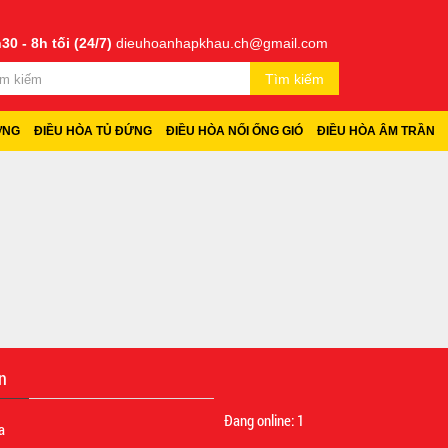
30 - 8h tối (24/7)
dieuhoanhapkhau.ch@gmail.com
Tìm kiếm
ỜNG
ĐIỀU HÒA TỦ ĐỨNG
ĐIỀU HÒA NỐI ỐNG GIÓ
ĐIỀU HÒA ÂM TRẦN
n
Đang online:
1
a