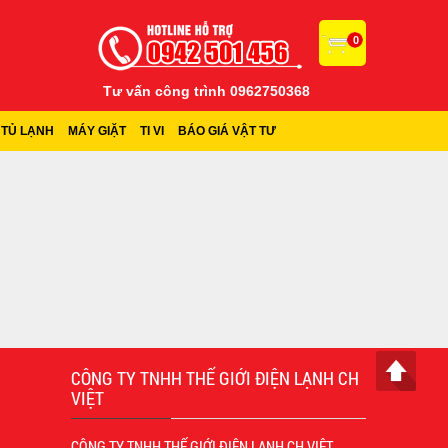
0
Tư vấn công trình 0962750368
TỦ LẠNH
MÁY GIẶT
TI VI
BÁO GIÁ VẬT TƯ
CÔNG TY TNHH THẾ GIỚI ĐIỆN LẠNH CH
VIỆT
CÔNG TY TNHH THẾ GIỚI ĐIỆN LẠNH CH VIỆT