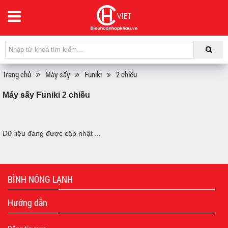
Trang chủ
Máy sấy
Funiki
2 chiều
Máy sấy Funiki 2 chiều
Dữ liệu đang được cập nhật ...
BÌNH NÓNG LẠNH
Hướng dẫn