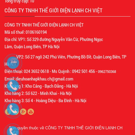
Tổng truy cập:
10
CÔNG TY TNHH THẾ GIỚI ĐIỆN LẠNH CH VIỆT
CÔNG TY TNHH THẾ GIỚI ĐIỆN LẠNH CH VIỆT
Mã số thuế: 0106160194
Địa chỉ: VP1: Số 329 đường Nguyễn Văn Cừ, Phường Ngọc
Lâm, Quận Long Biên, TP Hà Nội
VP2: Số 27 ngõ 242 Phú Viên, Phường Bồ Đề, Quận Long Biên, TP
Hà Nội
Điện thoại: 024 3652 0618 - Ms Quỳnh : 0942 501 456 -
0962750368
Email: dieuhoanhapkhau.ch@gmail.com
Kho hàng 1: Kho Cảng - Bạch Đằng - Hà Nội
Kho hàng 2: Số 622 - Minh Khai - Hà Nội
Kho hàng 3: Số 4 - Hoàng Diệu - Ba Đình - Hà Nội
Bản quyền thuộc về
CÔNG TY TNHH THẾ GIỚI ĐIỆN LẠNH CH
VIỆT