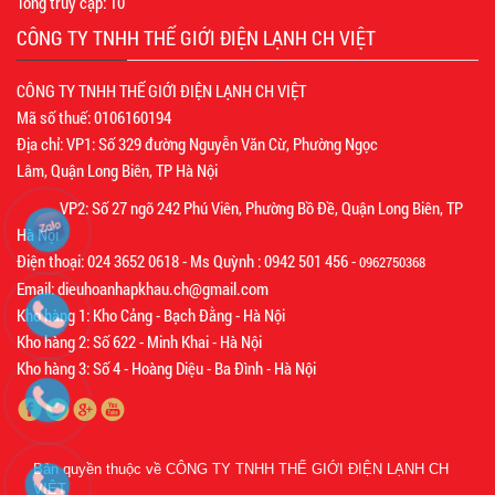
Tổng truy cập:
10
CÔNG TY TNHH THẾ GIỚI ĐIỆN LẠNH CH VIỆT
CÔNG TY TNHH THẾ GIỚI ĐIỆN LẠNH CH VIỆT
Mã số thuế: 0106160194
Địa chỉ: VP1: Số 329 đường Nguyễn Văn Cừ, Phường Ngọc
Lâm, Quận Long Biên, TP Hà Nội
VP2: Số 27 ngõ 242 Phú Viên, Phường Bồ Đề, Quận Long Biên, TP
Hà Nội
Điện thoại: 024 3652 0618 - Ms Quỳnh : 0942 501 456 -
0962750368
Email: dieuhoanhapkhau.ch@gmail.com
Kho hàng 1: Kho Cảng - Bạch Đằng - Hà Nội
Kho hàng 2: Số 622 - Minh Khai - Hà Nội
Kho hàng 3: Số 4 - Hoàng Diệu - Ba Đình - Hà Nội
Bản quyền thuộc về
CÔNG TY TNHH THẾ GIỚI ĐIỆN LẠNH CH
VIỆT