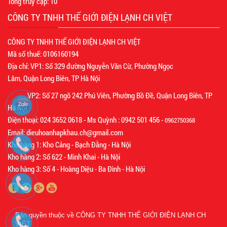
Tổng truy cập:
10
CÔNG TY TNHH THẾ GIỚI ĐIỆN LẠNH CH VIỆT
CÔNG TY TNHH THẾ GIỚI ĐIỆN LẠNH CH VIỆT
Mã số thuế: 0106160194
Địa chỉ: VP1: Số 329 đường Nguyễn Văn Cừ, Phường Ngọc
Lâm, Quận Long Biên, TP Hà Nội
VP2: Số 27 ngõ 242 Phú Viên, Phường Bồ Đề, Quận Long Biên, TP
Hà Nội
Điện thoại: 024 3652 0618 - Ms Quỳnh : 0942 501 456 -
0962750368
Email: dieuhoanhapkhau.ch@gmail.com
Kho hàng 1: Kho Cảng - Bạch Đằng - Hà Nội
Kho hàng 2: Số 622 - Minh Khai - Hà Nội
Kho hàng 3: Số 4 - Hoàng Diệu - Ba Đình - Hà Nội
Bản quyền thuộc về
CÔNG TY TNHH THẾ GIỚI ĐIỆN LẠNH CH
VIỆT