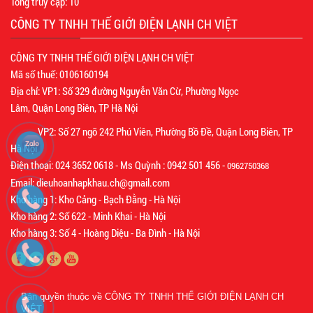
Tổng truy cập:
10
CÔNG TY TNHH THẾ GIỚI ĐIỆN LẠNH CH VIỆT
CÔNG TY TNHH THẾ GIỚI ĐIỆN LẠNH CH VIỆT
Mã số thuế: 0106160194
Địa chỉ: VP1: Số 329 đường Nguyễn Văn Cừ, Phường Ngọc
Lâm, Quận Long Biên, TP Hà Nội
VP2: Số 27 ngõ 242 Phú Viên, Phường Bồ Đề, Quận Long Biên, TP
Hà Nội
Điện thoại: 024 3652 0618 - Ms Quỳnh : 0942 501 456 -
0962750368
Email: dieuhoanhapkhau.ch@gmail.com
Kho hàng 1: Kho Cảng - Bạch Đằng - Hà Nội
Kho hàng 2: Số 622 - Minh Khai - Hà Nội
Kho hàng 3: Số 4 - Hoàng Diệu - Ba Đình - Hà Nội
Bản quyền thuộc về
CÔNG TY TNHH THẾ GIỚI ĐIỆN LẠNH CH
VIỆT