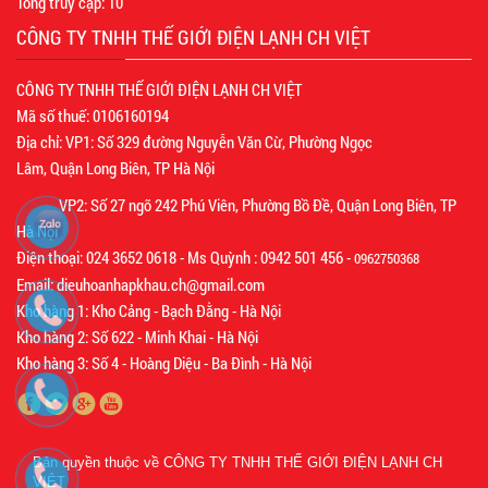
Tổng truy cập:
10
CÔNG TY TNHH THẾ GIỚI ĐIỆN LẠNH CH VIỆT
CÔNG TY TNHH THẾ GIỚI ĐIỆN LẠNH CH VIỆT
Mã số thuế: 0106160194
Địa chỉ: VP1: Số 329 đường Nguyễn Văn Cừ, Phường Ngọc
Lâm, Quận Long Biên, TP Hà Nội
VP2: Số 27 ngõ 242 Phú Viên, Phường Bồ Đề, Quận Long Biên, TP
Hà Nội
Điện thoại: 024 3652 0618 - Ms Quỳnh : 0942 501 456 -
0962750368
Email: dieuhoanhapkhau.ch@gmail.com
Kho hàng 1: Kho Cảng - Bạch Đằng - Hà Nội
Kho hàng 2: Số 622 - Minh Khai - Hà Nội
Kho hàng 3: Số 4 - Hoàng Diệu - Ba Đình - Hà Nội
Bản quyền thuộc về
CÔNG TY TNHH THẾ GIỚI ĐIỆN LẠNH CH
VIỆT