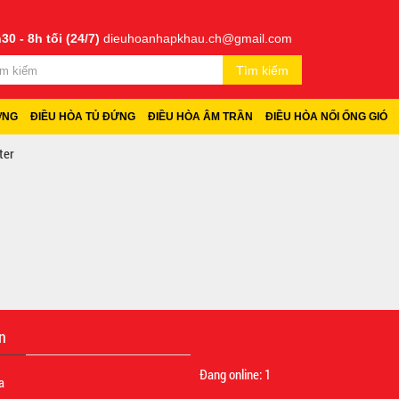
30 - 8h tối (24/7)
dieuhoanhapkhau.ch@gmail.com
Tìm kiếm
ỜNG
ĐIỀU HÒA TỦ ĐỨNG
ĐIỀU HÒA ÂM TRẦN
ĐIỀU HÒA NỐI ỐNG GIÓ
ter
n
Đang online:
1
a