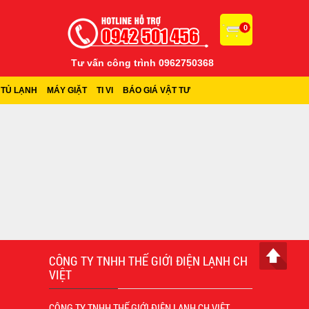
0
Tư vấn công trình 0962750368
TỦ LẠNH
MÁY GIẶT
TI VI
BÁO GIÁ VẬT TƯ
CÔNG TY TNHH THẾ GIỚI ĐIỆN LẠNH CH
VIỆT
CÔNG TY TNHH THẾ GIỚI ĐIỆN LẠNH CH VIỆT