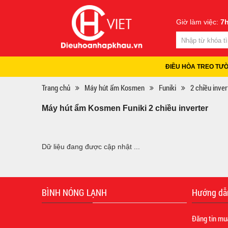
Giờ làm việc:
7h
ĐIỀU HÒA TREO TƯ
Trang chủ
Máy hút ẩm Kosmen
Funiki
2 chiều inver
Máy hút ẩm Kosmen Funiki 2 chiều inverter
Dữ liệu đang được cập nhật ...
BÌNH NÓNG LẠNH
Hướng dẫ
Đăng tin mu