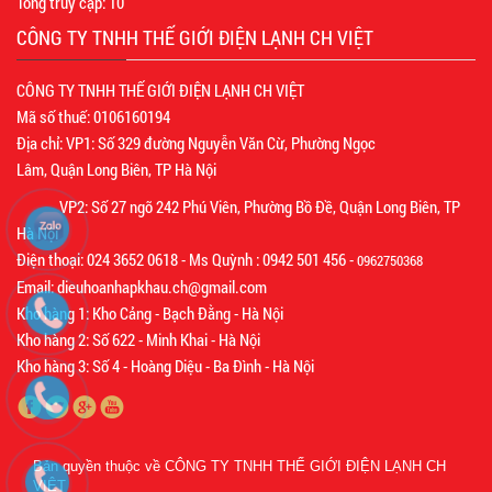
Tổng truy cập:
10
CÔNG TY TNHH THẾ GIỚI ĐIỆN LẠNH CH VIỆT
CÔNG TY TNHH THẾ GIỚI ĐIỆN LẠNH CH VIỆT
Mã số thuế: 0106160194
Địa chỉ: VP1: Số 329 đường Nguyễn Văn Cừ, Phường Ngọc
Lâm, Quận Long Biên, TP Hà Nội
VP2: Số 27 ngõ 242 Phú Viên, Phường Bồ Đề, Quận Long Biên, TP
Hà Nội
Điện thoại: 024 3652 0618 - Ms Quỳnh : 0942 501 456 -
0962750368
Email: dieuhoanhapkhau.ch@gmail.com
Kho hàng 1: Kho Cảng - Bạch Đằng - Hà Nội
Kho hàng 2: Số 622 - Minh Khai - Hà Nội
Kho hàng 3: Số 4 - Hoàng Diệu - Ba Đình - Hà Nội
Bản quyền thuộc về
CÔNG TY TNHH THẾ GIỚI ĐIỆN LẠNH CH
VIỆT