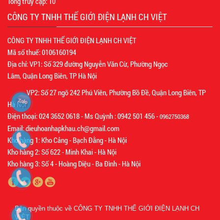
Tổng truy cập:
10
CÔNG TY TNHH THẾ GIỚI ĐIỆN LẠNH CH VIỆT
CÔNG TY TNHH THẾ GIỚI ĐIỆN LẠNH CH VIỆT
Mã số thuế: 0106160194
Địa chỉ: VP1: Số 329 đường Nguyễn Văn Cừ, Phường Ngọc
Lâm, Quận Long Biên, TP Hà Nội
VP2: Số 27 ngõ 242 Phú Viên, Phường Bồ Đề, Quận Long Biên, TP
Hà Nội
Điện thoại: 024 3652 0618 - Ms Quỳnh : 0942 501 456 -
0962750368
Email: dieuhoanhapkhau.ch@gmail.com
Kho hàng 1: Kho Cảng - Bạch Đằng - Hà Nội
Kho hàng 2: Số 622 - Minh Khai - Hà Nội
Kho hàng 3: Số 4 - Hoàng Diệu - Ba Đình - Hà Nội
Bản quyền thuộc về
CÔNG TY TNHH THẾ GIỚI ĐIỆN LẠNH CH
VIỆT