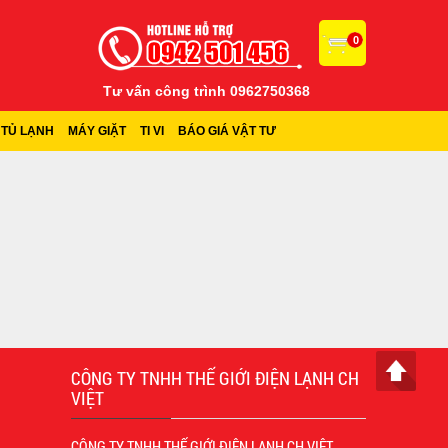
0
Tư vấn công trình 0962750368
TỦ LẠNH
MÁY GIẶT
TI VI
BÁO GIÁ VẬT TƯ
CÔNG TY TNHH THẾ GIỚI ĐIỆN LẠNH CH
VIỆT
CÔNG TY TNHH THẾ GIỚI ĐIỆN LẠNH CH VIỆT