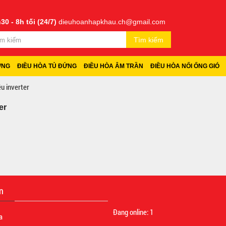
30 - 8h tối (24/7)
dieuhoanhapkhau.ch@gmail.com
Tìm kiếm
ỜNG
ĐIỀU HÒA TỦ ĐỨNG
ĐIỀU HÒA ÂM TRẦN
ĐIỀU HÒA NỐI ỐNG GIÓ
ều inverter
er
n
Đang online:
1
a