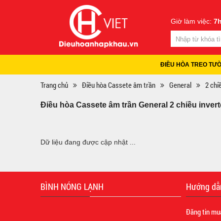
Giờ làm việc:
7h
ĐIỀU HÒA TREO TƯ
Trang chủ
Điều hòa Cassete âm trần
General
2 chi
Điều hòa Cassete âm trần General 2 chiều invert
Dữ liệu đang được cập nhật ...
BÌNH NÓNG LẠNH
Hướng dẫ
Đăng tin mu