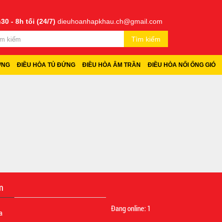
30 - 8h tối (24/7)
dieuhoanhapkhau.ch@gmail.com
Tìm kiếm
ỜNG
ĐIỀU HÒA TỦ ĐỨNG
ĐIỀU HÒA ÂM TRẦN
ĐIỀU HÒA NỐI ỐNG GIÓ
n
Đang online:
1
a