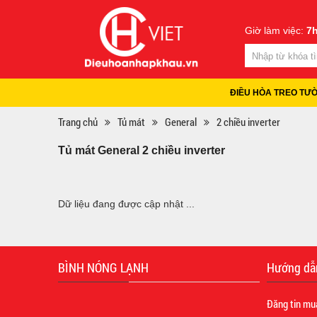
Giờ làm việc:
7h
ĐIỀU HÒA TREO TƯ
Trang chủ
Tủ mát
General
2 chiều inverter
Tủ mát General 2 chiều inverter
Dữ liệu đang được cập nhật ...
BÌNH NÓNG LẠNH
Hướng dẫ
Đăng tin mu