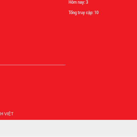
Hôm nay:
3
Tổng truy cập:
10
H VIỆT