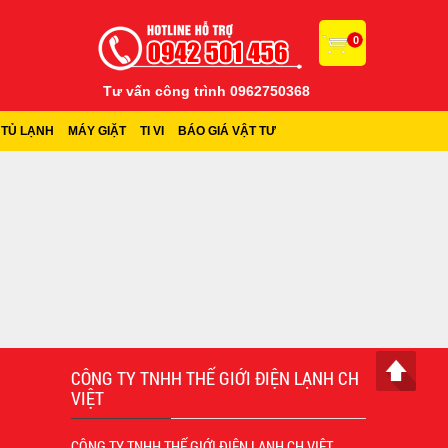
0
Tư vấn công trình 0962750368
TỦ LẠNH
MÁY GIẶT
TI VI
BÁO GIÁ VẬT TƯ
CÔNG TY TNHH THẾ GIỚI ĐIỆN LẠNH CH
VIỆT
CÔNG TY TNHH THẾ GIỚI ĐIỆN LẠNH CH VIỆT