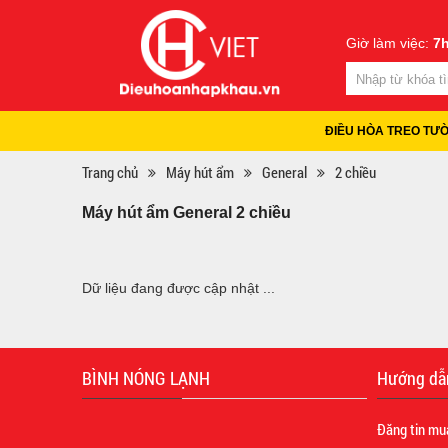
Giờ làm việc:
7h
ĐIỀU HÒA TREO TƯ
Trang chủ
Máy hút ẩm
General
2 chiều
Máy hút ẩm General 2 chiều
Dữ liệu đang được cập nhật ...
BÌNH NÓNG LẠNH
Hướng dẫ
Đăng tin mu