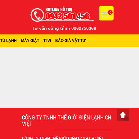
0
Tư vấn công trình 0962750368
TỦ LẠNH
MÁY GIẶT
TI VI
BÁO GIÁ VẬT TƯ
CÔNG TY TNHH THẾ GIỚI ĐIỆN LẠNH CH
VIỆT
CÔNG TY TNHH THẾ GIỚI ĐIỆN LẠNH CH VIỆT