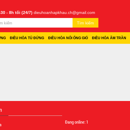
30 - 8h tối (24/7)
dieuhoanhapkhau.ch@gmail.com
Tìm kiếm
ỜNG
ĐIỀU HÒA TỦ ĐỨNG
ĐIỀU HÒA NỐI ỐNG GIÓ
ĐIỀU HÒA ÂM TRẦN
n
Đang online:
1
a