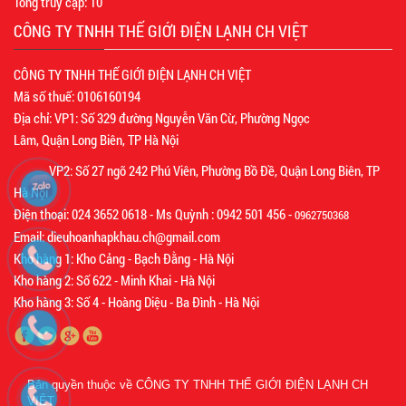
Tổng truy cập:
10
CÔNG TY TNHH THẾ GIỚI ĐIỆN LẠNH CH VIỆT
CÔNG TY TNHH THẾ GIỚI ĐIỆN LẠNH CH VIỆT
Mã số thuế: 0106160194
Địa chỉ: VP1: Số 329 đường Nguyễn Văn Cừ, Phường Ngọc
Lâm, Quận Long Biên, TP Hà Nội
VP2: Số 27 ngõ 242 Phú Viên, Phường Bồ Đề, Quận Long Biên, TP
Hà Nội
Điện thoại: 024 3652 0618 - Ms Quỳnh : 0942 501 456 -
0962750368
Email: dieuhoanhapkhau.ch@gmail.com
Kho hàng 1: Kho Cảng - Bạch Đằng - Hà Nội
Kho hàng 2: Số 622 - Minh Khai - Hà Nội
Kho hàng 3: Số 4 - Hoàng Diệu - Ba Đình - Hà Nội
Bản quyền thuộc về
CÔNG TY TNHH THẾ GIỚI ĐIỆN LẠNH CH
VIỆT