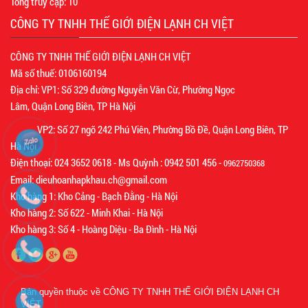
Tổng truy cập:
10
CÔNG TY TNHH THẾ GIỚI ĐIỆN LẠNH CH VIỆT
CÔNG TY TNHH THẾ GIỚI ĐIỆN LẠNH CH VIỆT
Mã số thuế: 0106160194
Địa chỉ: VP1: Số 329 đường Nguyễn Văn Cừ, Phường Ngọc
Lâm, Quận Long Biên, TP Hà Nội
VP2: Số 27 ngõ 242 Phú Viên, Phường Bồ Đề, Quận Long Biên, TP
Hà Nội
Điện thoại: 024 3652 0618 - Ms Quỳnh : 0942 501 456 -
0962750368
Email: dieuhoanhapkhau.ch@gmail.com
Kho hàng 1: Kho Cảng - Bạch Đằng - Hà Nội
Kho hàng 2: Số 622 - Minh Khai - Hà Nội
Kho hàng 3: Số 4 - Hoàng Diệu - Ba Đình - Hà Nội
Bản quyền thuộc về
CÔNG TY TNHH THẾ GIỚI ĐIỆN LẠNH CH
VIỆT