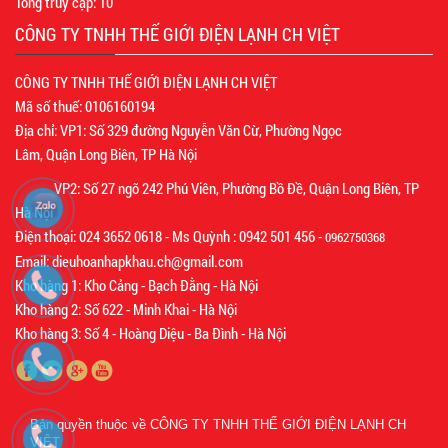
Tổng truy cập:
10
CÔNG TY TNHH THẾ GIỚI ĐIỆN LẠNH CH VIỆT
CÔNG TY TNHH THẾ GIỚI ĐIỆN LẠNH CH VIỆT
Mã số thuế: 0106160194
Địa chỉ: VP1: Số 329 đường Nguyễn Văn Cừ, Phường Ngọc
Lâm, Quận Long Biên, TP Hà Nội
VP2: Số 27 ngõ 242 Phú Viên, Phường Bồ Đề, Quận Long Biên, TP
Hà Nội
Điện thoại: 024 3652 0618 - Ms Quỳnh : 0942 501 456 -
0962750368
Email: dieuhoanhapkhau.ch@gmail.com
Kho hàng 1: Kho Cảng - Bạch Đằng - Hà Nội
Kho hàng 2: Số 622 - Minh Khai - Hà Nội
Kho hàng 3: Số 4 - Hoàng Diệu - Ba Đình - Hà Nội
Bản quyền thuộc về
CÔNG TY TNHH THẾ GIỚI ĐIỆN LẠNH CH
VIỆT