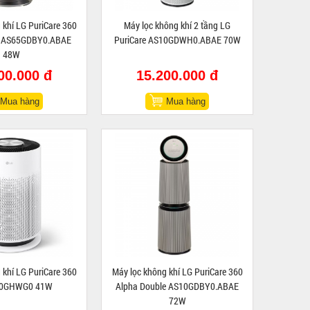
 khí LG PuriCare 360
Máy lọc không khí 2 tầng LG
e AS65GDBY0.ABAE
PuriCare AS10GDWH0.ABAE 70W
48W
00.000 đ
15.200.000 đ
Mua hàng
Mua hàng
 khí LG PuriCare 360
Máy lọc không khí LG PuriCare 360
60GHWG0 41W
Alpha Double AS10GDBY0.ABAE
72W