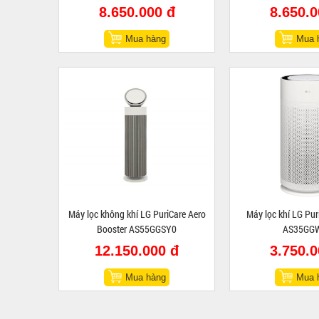
8.650.000 đ
8.650.0
Mua hàng
Mua 
Máy lọc không khí LG PuriCare Aero
Máy lọc khí LG Pur
Booster AS55GGSY0
AS35GG
12.150.000 đ
3.750.0
Mua hàng
Mua 