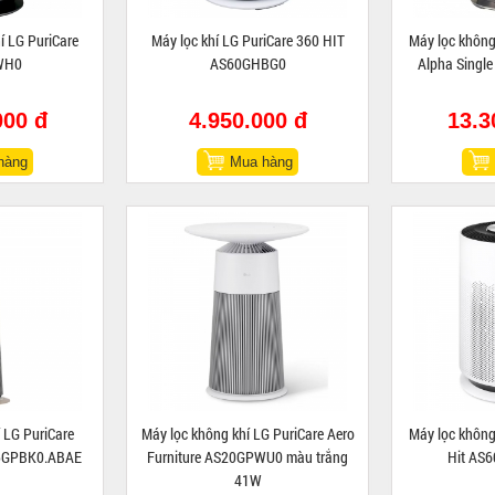
 LG PuriCare
Máy lọc khí LG PuriCare 360 HIT
Máy lọc không
WH0
AS60GHBG0
Alpha Singl
000 đ
4.950.000 đ
13.3
hàng
Mua hàng
 LG PuriCare
Máy lọc không khí LG PuriCare Aero
Máy lọc không
15GPBK0.ABAE
Furniture AS20GPWU0 màu trắng
Hit AS
41W