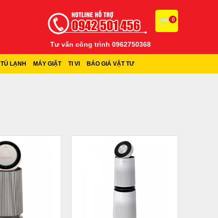
0
Tư vấn công trình 0962750368
TỦ LẠNH
MÁY GIẶT
TI VI
BÁO GIÁ VẬT TƯ