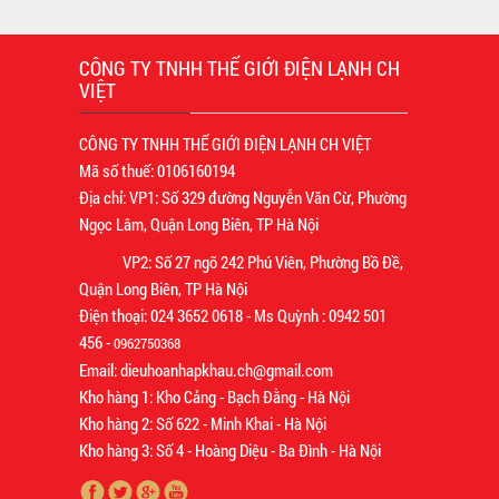
CÔNG TY TNHH THẾ GIỚI ĐIỆN LẠNH CH
VIỆT
CÔNG TY TNHH THẾ GIỚI ĐIỆN LẠNH CH VIỆT
Mã số thuế: 0106160194
Địa chỉ: VP1: Số 329 đường Nguyễn Văn Cừ, Phường
Ngọc Lâm, Quận Long Biên, TP Hà Nội
VP2: Số 27 ngõ 242 Phú Viên, Phường Bồ Đề,
Quận Long Biên, TP Hà Nội
Điện thoại: 024 3652 0618 - Ms Quỳnh : 0942 501
456 -
0962750368
Email: dieuhoanhapkhau.ch@gmail.com
Kho hàng 1: Kho Cảng - Bạch Đằng - Hà Nội
Kho hàng 2: Số 622 - Minh Khai - Hà Nội
Kho hàng 3: Số 4 - Hoàng Diệu - Ba Đình - Hà Nội