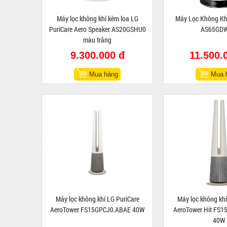
Máy lọc không khí kèm loa LG
Máy Lọc Không Khí
PuriCare Aero Speaker AS20GSHU0
AS65GD
màu trắng
9.300.000 đ
11.500.
Mua hàng
Mua 
Máy lọc không khí LG PuriCare
Máy lọc không khí
AeroTower FS15GPCJ0.ABAE 40W
AeroTower Hit FS
40W