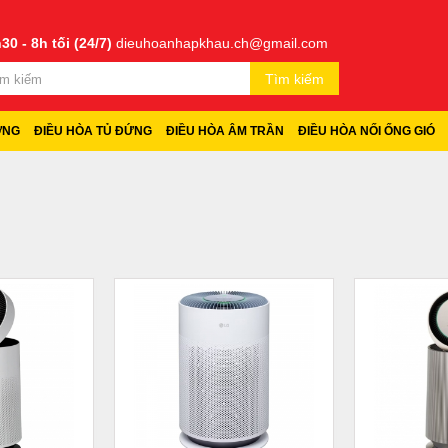
30 - 8h tối (24/7)
dieuhoanhapkhau.ch@gmail.com
Tìm kiếm
ỜNG
ĐIỀU HÒA TỦ ĐỨNG
ĐIỀU HÒA ÂM TRẦN
ĐIỀU HÒA NỐI ỐNG GIÓ