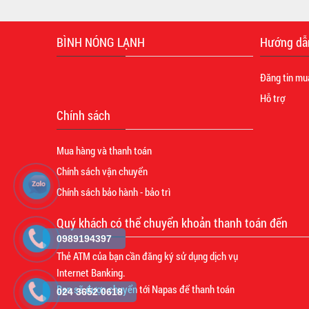
BÌNH NÓNG LẠNH
Hướng dẫ
Đăng tin mu
Hỗ trợ
Chính sách
Mua hàng và thanh toán
Chính sách vận chuyển
Chính sách bảo hành - bảo trì
Quý khách có thể chuyển khoản thanh toán đến
0989194397
Thẻ ATM của bạn cần đăng ký sử dụng dịch vụ
Internet Banking.
Bạn sẽ được chuyển tới Napas để thanh toán
024 3652 0618