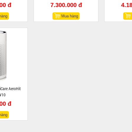
00 đ
7.300.000 đ
4.1
hàng
Mua hàng
iCare AeroHit
W10
00 đ
hàng