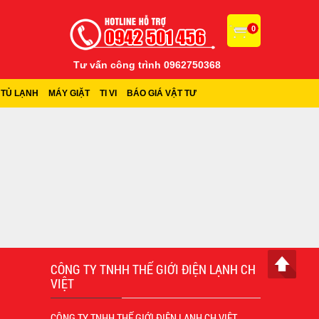
0
Tư vấn công trình 0962750368
TỦ LẠNH
MÁY GIẶT
TI VI
BÁO GIÁ VẬT TƯ
CÔNG TY TNHH THẾ GIỚI ĐIỆN LẠNH CH
VIỆT
CÔNG TY TNHH THẾ GIỚI ĐIỆN LẠNH CH VIỆT