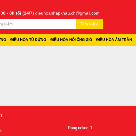
30 - 8h tối (24/7)
dieuhoanhapkhau.ch@gmail.com
Tìm kiếm
ỜNG
ĐIỀU HÒA TỦ ĐỨNG
ĐIỀU HÒA NỐI ỐNG GIÓ
ĐIỀU HÒA ÂM TRẦN
n
Đang online:
1
a