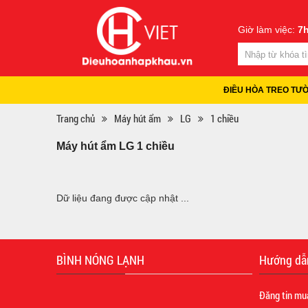
Giờ làm việc:
7h
ĐIỀU HÒA TREO TƯ
Trang chủ
Máy hút ẩm
LG
1 chiều
Máy hút ẩm LG 1 chiều
Dữ liệu đang được cập nhật ...
BÌNH NÓNG LẠNH
Hướng dẫ
Đăng tin mu