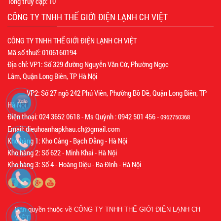
Tổng truy cập:
10
CÔNG TY TNHH THẾ GIỚI ĐIỆN LẠNH CH VIỆT
CÔNG TY TNHH THẾ GIỚI ĐIỆN LẠNH CH VIỆT
Mã số thuế: 0106160194
Địa chỉ: VP1: Số 329 đường Nguyễn Văn Cừ, Phường Ngọc
Lâm, Quận Long Biên, TP Hà Nội
VP2: Số 27 ngõ 242 Phú Viên, Phường Bồ Đề, Quận Long Biên, TP
Hà Nội
Điện thoại: 024 3652 0618 - Ms Quỳnh : 0942 501 456 -
0962750368
Email: dieuhoanhapkhau.ch@gmail.com
Kho hàng 1: Kho Cảng - Bạch Đằng - Hà Nội
Kho hàng 2: Số 622 - Minh Khai - Hà Nội
Kho hàng 3: Số 4 - Hoàng Diệu - Ba Đình - Hà Nội
Bản quyền thuộc về
CÔNG TY TNHH THẾ GIỚI ĐIỆN LẠNH CH
VIỆT