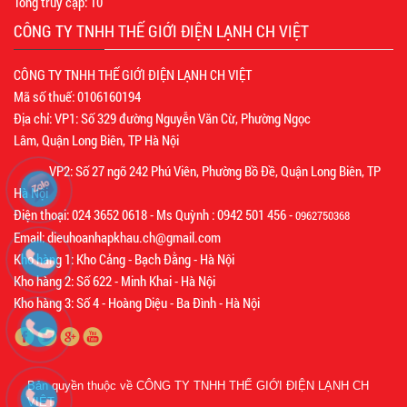
Tổng truy cập:
10
CÔNG TY TNHH THẾ GIỚI ĐIỆN LẠNH CH VIỆT
CÔNG TY TNHH THẾ GIỚI ĐIỆN LẠNH CH VIỆT
Mã số thuế: 0106160194
Địa chỉ: VP1: Số 329 đường Nguyễn Văn Cừ, Phường Ngọc
Lâm, Quận Long Biên, TP Hà Nội
VP2: Số 27 ngõ 242 Phú Viên, Phường Bồ Đề, Quận Long Biên, TP
Hà Nội
Điện thoại: 024 3652 0618 - Ms Quỳnh : 0942 501 456 -
0962750368
Email: dieuhoanhapkhau.ch@gmail.com
Kho hàng 1: Kho Cảng - Bạch Đằng - Hà Nội
Kho hàng 2: Số 622 - Minh Khai - Hà Nội
Kho hàng 3: Số 4 - Hoàng Diệu - Ba Đình - Hà Nội
Bản quyền thuộc về
CÔNG TY TNHH THẾ GIỚI ĐIỆN LẠNH CH
VIỆT