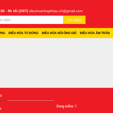
30 - 8h tối (24/7)
dieuhoanhapkhau.ch@gmail.com
Tìm kiếm
ỜNG
ĐIỀU HÒA TỦ ĐỨNG
ĐIỀU HÒA NỐI ỐNG GIÓ
ĐIỀU HÒA ÂM TRẦN
n
Đang online:
1
a