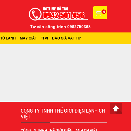
0
Tư vấn công trình 0962750368
TỦ LẠNH
MÁY GIẶT
TI VI
BÁO GIÁ VẬT TƯ
CÔNG TY TNHH THẾ GIỚI ĐIỆN LẠNH CH
VIỆT
CÔNG TY TNHH THẾ GIỚI ĐIỆN LẠNH CH VIỆT