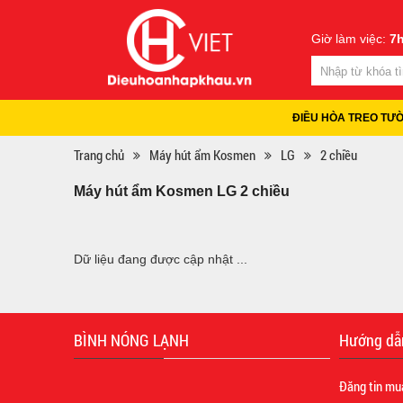
Giờ làm việc:
7h
ĐIỀU HÒA TREO TƯ
Trang chủ
Máy hút ẩm Kosmen
LG
2 chiều
Máy hút ẩm Kosmen LG 2 chiều
Dữ liệu đang được cập nhật ...
BÌNH NÓNG LẠNH
Hướng dẫ
Đăng tin mu