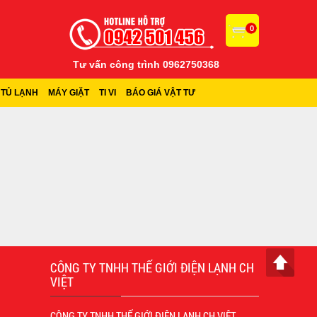
0
Tư vấn công trình 0962750368
TỦ LẠNH
MÁY GIẶT
TI VI
BÁO GIÁ VẬT TƯ
CÔNG TY TNHH THẾ GIỚI ĐIỆN LẠNH CH
VIỆT
CÔNG TY TNHH THẾ GIỚI ĐIỆN LẠNH CH VIỆT