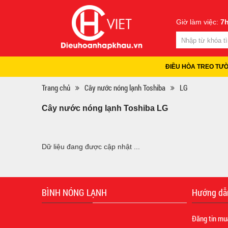
Giờ làm việc:
7h
ĐIỀU HÒA TREO TƯ
Trang chủ
Cây nước nóng lạnh Toshiba
LG
Cây nước nóng lạnh Toshiba LG
Dữ liệu đang được cập nhật ...
BÌNH NÓNG LẠNH
Hướng dẫ
Đăng tin mu