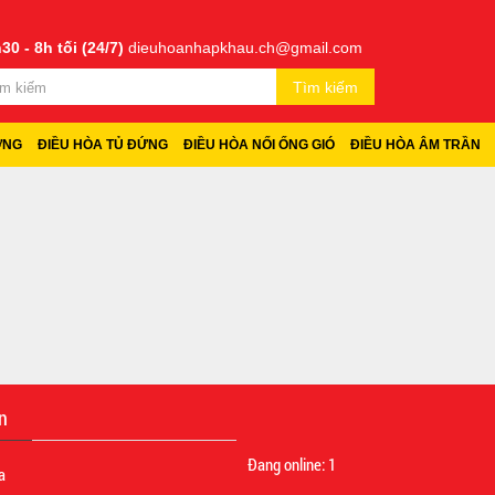
30 - 8h tối (24/7)
dieuhoanhapkhau.ch@gmail.com
Tìm kiếm
ỜNG
ĐIỀU HÒA TỦ ĐỨNG
ĐIỀU HÒA NỐI ỐNG GIÓ
ĐIỀU HÒA ÂM TRẦN
n
Đang online:
1
a