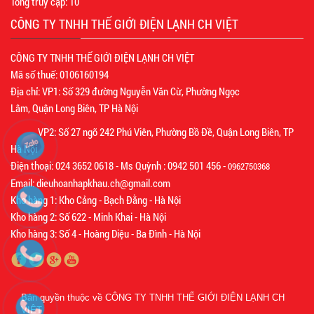
Tổng truy cập:
10
CÔNG TY TNHH THẾ GIỚI ĐIỆN LẠNH CH VIỆT
CÔNG TY TNHH THẾ GIỚI ĐIỆN LẠNH CH VIỆT
Mã số thuế: 0106160194
Địa chỉ: VP1: Số 329 đường Nguyễn Văn Cừ, Phường Ngọc
Lâm, Quận Long Biên, TP Hà Nội
VP2: Số 27 ngõ 242 Phú Viên, Phường Bồ Đề, Quận Long Biên, TP
Hà Nội
Điện thoại: 024 3652 0618 - Ms Quỳnh : 0942 501 456 -
0962750368
Email: dieuhoanhapkhau.ch@gmail.com
Kho hàng 1: Kho Cảng - Bạch Đằng - Hà Nội
Kho hàng 2: Số 622 - Minh Khai - Hà Nội
Kho hàng 3: Số 4 - Hoàng Diệu - Ba Đình - Hà Nội
Bản quyền thuộc về
CÔNG TY TNHH THẾ GIỚI ĐIỆN LẠNH CH
VIỆT