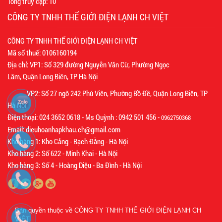
Tổng truy cập:
10
CÔNG TY TNHH THẾ GIỚI ĐIỆN LẠNH CH VIỆT
CÔNG TY TNHH THẾ GIỚI ĐIỆN LẠNH CH VIỆT
Mã số thuế: 0106160194
Địa chỉ: VP1: Số 329 đường Nguyễn Văn Cừ, Phường Ngọc
Lâm, Quận Long Biên, TP Hà Nội
VP2: Số 27 ngõ 242 Phú Viên, Phường Bồ Đề, Quận Long Biên, TP
Hà Nội
Điện thoại: 024 3652 0618 - Ms Quỳnh : 0942 501 456 -
0962750368
Email: dieuhoanhapkhau.ch@gmail.com
Kho hàng 1: Kho Cảng - Bạch Đằng - Hà Nội
Kho hàng 2: Số 622 - Minh Khai - Hà Nội
Kho hàng 3: Số 4 - Hoàng Diệu - Ba Đình - Hà Nội
Bản quyền thuộc về
CÔNG TY TNHH THẾ GIỚI ĐIỆN LẠNH CH
VIỆT