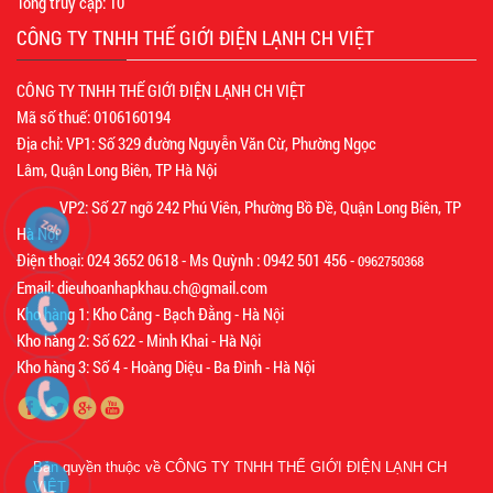
Tổng truy cập:
10
CÔNG TY TNHH THẾ GIỚI ĐIỆN LẠNH CH VIỆT
CÔNG TY TNHH THẾ GIỚI ĐIỆN LẠNH CH VIỆT
Mã số thuế: 0106160194
Địa chỉ: VP1: Số 329 đường Nguyễn Văn Cừ, Phường Ngọc
Lâm, Quận Long Biên, TP Hà Nội
VP2: Số 27 ngõ 242 Phú Viên, Phường Bồ Đề, Quận Long Biên, TP
Hà Nội
Điện thoại: 024 3652 0618 - Ms Quỳnh : 0942 501 456 -
0962750368
Email: dieuhoanhapkhau.ch@gmail.com
Kho hàng 1: Kho Cảng - Bạch Đằng - Hà Nội
Kho hàng 2: Số 622 - Minh Khai - Hà Nội
Kho hàng 3: Số 4 - Hoàng Diệu - Ba Đình - Hà Nội
Bản quyền thuộc về
CÔNG TY TNHH THẾ GIỚI ĐIỆN LẠNH CH
VIỆT