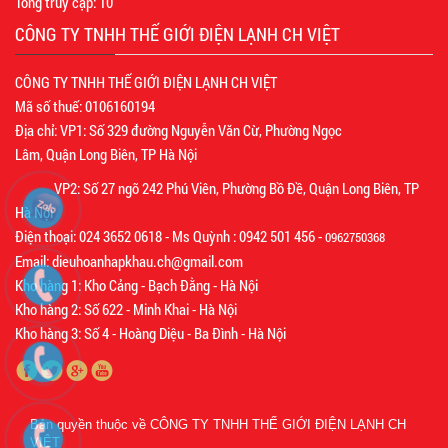
Tổng truy cập:
10
CÔNG TY TNHH THẾ GIỚI ĐIỆN LẠNH CH VIỆT
CÔNG TY TNHH THẾ GIỚI ĐIỆN LẠNH CH VIỆT
Mã số thuế: 0106160194
Địa chỉ: VP1: Số 329 đường Nguyễn Văn Cừ, Phường Ngọc
Lâm, Quận Long Biên, TP Hà Nội
VP2: Số 27 ngõ 242 Phú Viên, Phường Bồ Đề, Quận Long Biên, TP
Hà Nội
Điện thoại: 024 3652 0618 - Ms Quỳnh : 0942 501 456 -
0962750368
Email: dieuhoanhapkhau.ch@gmail.com
Kho hàng 1: Kho Cảng - Bạch Đằng - Hà Nội
Kho hàng 2: Số 622 - Minh Khai - Hà Nội
Kho hàng 3: Số 4 - Hoàng Diệu - Ba Đình - Hà Nội
Bản quyền thuộc về
CÔNG TY TNHH THẾ GIỚI ĐIỆN LẠNH CH
VIỆT