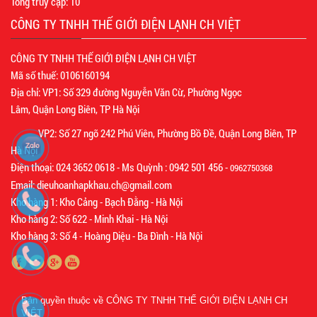
Tổng truy cập:
10
CÔNG TY TNHH THẾ GIỚI ĐIỆN LẠNH CH VIỆT
CÔNG TY TNHH THẾ GIỚI ĐIỆN LẠNH CH VIỆT
Mã số thuế: 0106160194
Địa chỉ: VP1: Số 329 đường Nguyễn Văn Cừ, Phường Ngọc
Lâm, Quận Long Biên, TP Hà Nội
VP2: Số 27 ngõ 242 Phú Viên, Phường Bồ Đề, Quận Long Biên, TP
Hà Nội
Điện thoại: 024 3652 0618 - Ms Quỳnh : 0942 501 456 -
0962750368
Email: dieuhoanhapkhau.ch@gmail.com
Kho hàng 1: Kho Cảng - Bạch Đằng - Hà Nội
Kho hàng 2: Số 622 - Minh Khai - Hà Nội
Kho hàng 3: Số 4 - Hoàng Diệu - Ba Đình - Hà Nội
Bản quyền thuộc về
CÔNG TY TNHH THẾ GIỚI ĐIỆN LẠNH CH
VIỆT