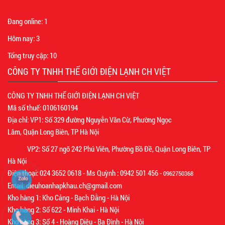
Đang online:
1
Hôm nay:
3
Tổng truy cập:
10
CÔNG TY TNHH THẾ GIỚI ĐIỆN LẠNH CH VIỆT
CÔNG TY TNHH THẾ GIỚI ĐIỆN LẠNH CH VIỆT
Mã số thuế: 0106160194
Địa chỉ: VP1: Số 329 đường Nguyễn Văn Cừ, Phường Ngọc
Lâm, Quận Long Biên, TP Hà Nội
VP2: Số 27 ngõ 242 Phú Viên, Phường Bồ Đề, Quận Long Biên, TP
Hà Nội
Điện thoại: 024 3652 0618 - Ms Quỳnh : 0942 501 456 -
0962750368
Email: dieuhoanhapkhau.ch@gmail.com
Kho hàng 1: Kho Cảng - Bạch Đằng - Hà Nội
Kho hàng 2: Số 622 - Minh Khai - Hà Nội
Kho hàng 3: Số 4 - Hoàng Diệu - Ba Đình - Hà Nội