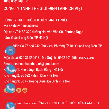
Tổng truy cập:
10
CÔNG TY TNHH THẾ GIỚI ĐIỆN LẠNH CH VIỆT
CÔNG TY TNHH THẾ GIỚI ĐIỆN LẠNH CH VIỆT
Mã số thuế: 0106160194
Địa chỉ: VP1: Số 329 đường Nguyễn Văn Cừ, Phường Ngọc
Lâm, Quận Long Biên, TP Hà Nội
VP2: Số 27 ngõ 242 Phú Viên, Phường Bồ Đề, Quận Long Biên, TP
Hà Nội
Điện thoại: 024 3652 0618 - Ms Quỳnh : 0942 501 456 -
0962750368
Email: dieuhoanhapkhau.ch@gmail.com
Kho hàng 1: Kho Cảng - Bạch Đằng - Hà Nội
Kho hàng 2: Số 622 - Minh Khai - Hà Nội
Kho hàng 3: Số 4 - Hoàng Diệu - Ba Đình - Hà Nội
Bản quyền thuộc về
CÔNG TY TNHH THẾ GIỚI ĐIỆN LẠNH CH
VIỆT