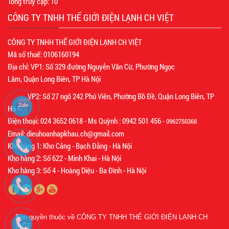
Tổng truy cập:
10
CÔNG TY TNHH THẾ GIỚI ĐIỆN LẠNH CH VIỆT
CÔNG TY TNHH THẾ GIỚI ĐIỆN LẠNH CH VIỆT
Mã số thuế: 0106160194
Địa chỉ: VP1: Số 329 đường Nguyễn Văn Cừ, Phường Ngọc
Lâm, Quận Long Biên, TP Hà Nội
VP2: Số 27 ngõ 242 Phú Viên, Phường Bồ Đề, Quận Long Biên, TP
Hà Nội
Điện thoại: 024 3652 0618 - Ms Quỳnh : 0942 501 456 -
0962750368
Email: dieuhoanhapkhau.ch@gmail.com
Kho hàng 1: Kho Cảng - Bạch Đằng - Hà Nội
Kho hàng 2: Số 622 - Minh Khai - Hà Nội
Kho hàng 3: Số 4 - Hoàng Diệu - Ba Đình - Hà Nội
Bản quyền thuộc về
CÔNG TY TNHH THẾ GIỚI ĐIỆN LẠNH CH
VIỆT