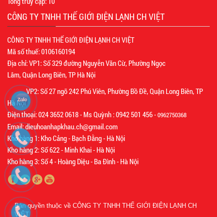
Tổng truy cập:
10
CÔNG TY TNHH THẾ GIỚI ĐIỆN LẠNH CH VIỆT
CÔNG TY TNHH THẾ GIỚI ĐIỆN LẠNH CH VIỆT
Mã số thuế: 0106160194
Địa chỉ: VP1: Số 329 đường Nguyễn Văn Cừ, Phường Ngọc
Lâm, Quận Long Biên, TP Hà Nội
VP2: Số 27 ngõ 242 Phú Viên, Phường Bồ Đề, Quận Long Biên, TP
Hà Nội
Điện thoại: 024 3652 0618 - Ms Quỳnh : 0942 501 456 -
0962750368
Email: dieuhoanhapkhau.ch@gmail.com
Kho hàng 1: Kho Cảng - Bạch Đằng - Hà Nội
Kho hàng 2: Số 622 - Minh Khai - Hà Nội
Kho hàng 3: Số 4 - Hoàng Diệu - Ba Đình - Hà Nội
Bản quyền thuộc về
CÔNG TY TNHH THẾ GIỚI ĐIỆN LẠNH CH
VIỆT