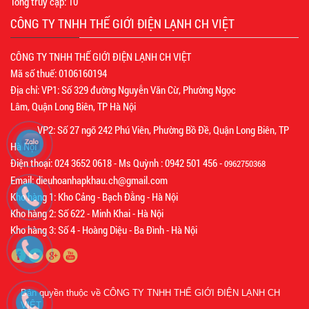
Tổng truy cập:
10
CÔNG TY TNHH THẾ GIỚI ĐIỆN LẠNH CH VIỆT
CÔNG TY TNHH THẾ GIỚI ĐIỆN LẠNH CH VIỆT
Mã số thuế: 0106160194
Địa chỉ: VP1: Số 329 đường Nguyễn Văn Cừ, Phường Ngọc
Lâm, Quận Long Biên, TP Hà Nội
VP2: Số 27 ngõ 242 Phú Viên, Phường Bồ Đề, Quận Long Biên, TP
Hà Nội
Điện thoại: 024 3652 0618 - Ms Quỳnh : 0942 501 456 -
0962750368
Email: dieuhoanhapkhau.ch@gmail.com
Kho hàng 1: Kho Cảng - Bạch Đằng - Hà Nội
Kho hàng 2: Số 622 - Minh Khai - Hà Nội
Kho hàng 3: Số 4 - Hoàng Diệu - Ba Đình - Hà Nội
Bản quyền thuộc về
CÔNG TY TNHH THẾ GIỚI ĐIỆN LẠNH CH
VIỆT